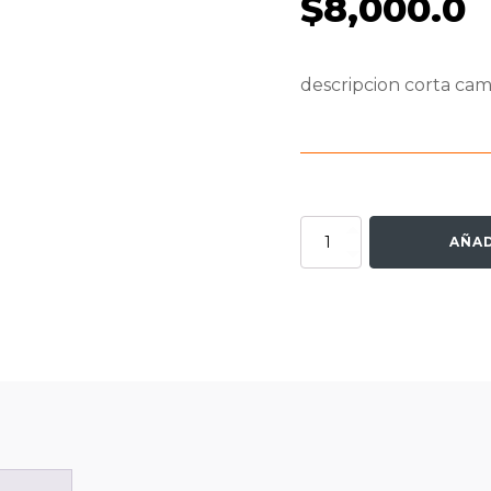
$
8,000.0
descripcion corta cam
Otrix
AÑAD
agile
cantidad