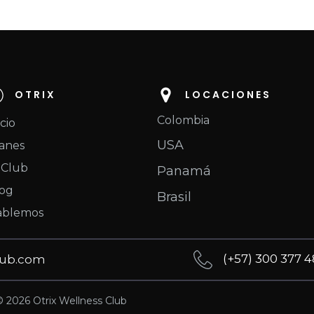
OTRIX
LOCACIONES
Colombia
icio
USA
anes
 Club
Panamá
og
Brasil
ablemos
(+57) 300 377 
lub.com
 ©
2026
Otrix Wellness Club