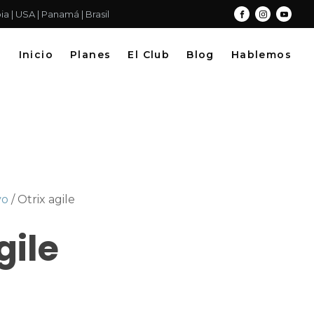
a | USA | Panamá | Brasil
Inicio
Planes
El Club
Blog
Hablemos
vo
/ Otrix agile
gile