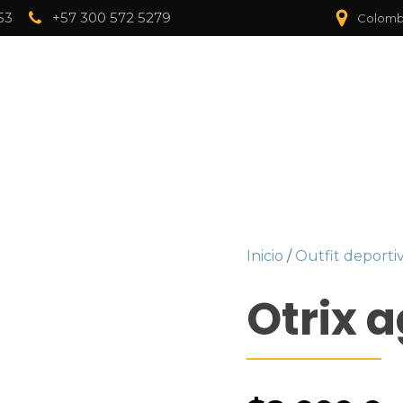
53
+57 300 572 5279
Colombi
Inicio
/
Outfit deporti
Otrix a