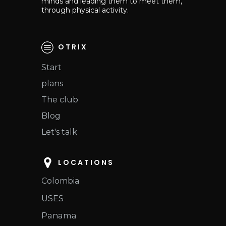
minds and leading them to meet them,
through physical activity.
OTRIX
Start
plans
The club
Blog
Let's talk
LOCATIONS
Colombia
USES
Panama